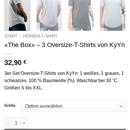
START
/
HERREN-T-SHIRT
«The Box» – 3 Oversize-T-Shirts von KyYn
32,90
€
3er-Set Oversize-T-Shirts von KyYn: 1 weißes, 1 graues, 1
schwarzes. 100 % Baumwolle (%). Waschbar bei 30 °C.
Größen S bis XXL.
Größe
"The box" 3 tee shirts oversize KyYn Menge