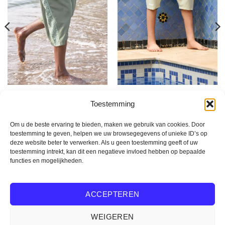
KAKI ZWEMBROEK IN SAROUEL-STIJL
ZWEMBROEK MET WIJDE PIJPEN VOOR KINDEREN
Qabail Etniz zwembroek,
Zwembroek voor kinderen »
Toestemming
kaki
Aswaf » Lichtgroen
42,90
€
29,90
€
Om u de beste ervaring te bieden, maken we gebruik van cookies. Door
toestemming te geven, helpen we uw browsegegevens of unieke ID’s op
OPTIES SELECTEREN
OPTIES SELECTEREN
deze website beter te verwerken. Als u geen toestemming geeft of uw
Dit
Dit
toestemming intrekt, kan dit een negatieve invloed hebben op bepaalde
product
product
functies en mogelijkheden.
heeft
heeft
Visum
PayPal
Streep
MasterCard
meerdere
meerdere
variaties.
variaties.
ACCEPTEREN
Copyright 2026 ©
Zwembroek in sarouel-stijl
Deze
Deze
Wettelijke vermeldingen
/
Algemene verkoopvoorwaarden
/
optie
optie
WEIGEREN
Sitemap
.
kan
kan