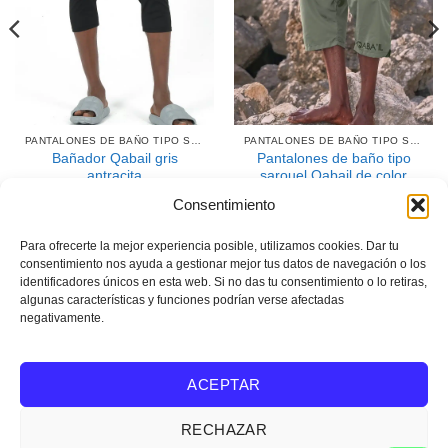
PANTALONES DE BAÑO TIPO SAROUEL GRISES
PANTALONES DE BAÑO TIPO SAROUEL DE COLOR CAQUI
Bañador Qabail gris
Pantalones de baño tipo
antracita
sarouel Qabail de color
caqui
39,90
€
Consentimiento
42,90
€
SELECCIONA LAS
SELECCIONA LAS
Para ofrecerte la mejor experiencia posible, utilizamos cookies. Dar tu
OPCIONES
consentimiento nos ayuda a gestionar mejor tus datos de navegación o los
OPCIONES
Este
identificadores únicos en esta web. Si no das tu consentimiento o lo retiras,
Este
producto
algunas características y funciones podrían verse afectadas
producto
tiene
negativamente.
tiene
varias
Visado
PayPal
Rayas
MasterCard
varias
variantes.
variantes.
Las
ACEPTAR
Copyright 2026 ©
Pantalones de baño tipo sarouel
Las
opciones
Aviso legal
/
Condiciones generales de venta
/
Mapa del sitio
.
opciones
se
RECHAZAR
se
pueden