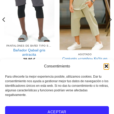
PANTALONES DE BAÑO TIPO SAROUEL GRISES
Bañador Qabail gris
antracita
AGOTADO
Conjunto «combo» KyYn en
39,90
€
verde pastel
Consentimiento
SELECCIONA LAS
39,90
€
OPCIONES
SELECCIONA LAS
Para ofrecerte la mejor experiencia posible, utilizamos cookies. Dar tu
Este
consentimiento nos ayuda a gestionar mejor tus datos de navegación o los
OPCIONES
producto
identificadores únicos en esta web. Si no das tu consentimiento o lo retiras,
Este
tiene
algunas características y funciones podrían verse afectadas
producto
varias
negativamente.
tiene
variantes.
Visado
PayPal
Rayas
MasterCard
varias
Las
variantes.
opciones
ACEPTAR
Copyright 2026 ©
Pantalones de baño tipo sarouel