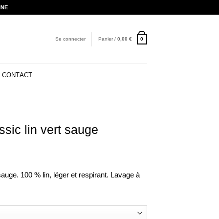
INE
Se connecter
Panier /
0,00
€
0
CONTACT
ssic lin vert sauge
sauge. 100 % lin, léger et respirant. Lavage à