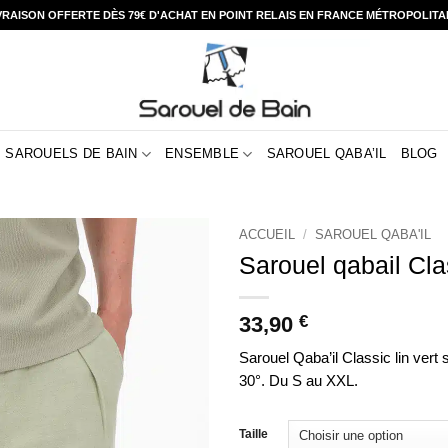
VRAISON OFFERTE DÈS 79€ D'ACHAT EN POINT RELAIS EN FRANCE MÉTROPOLITA
SAROUELS DE BAIN
ENSEMBLE
SAROUEL QABA’IL
BLOG
ACCUEIL
/
SAROUEL QABA'IL
Sarouel qabail Cla
33,90
€
Sarouel Qaba’il Classic lin vert 
30°. Du S au XXL.
Taille