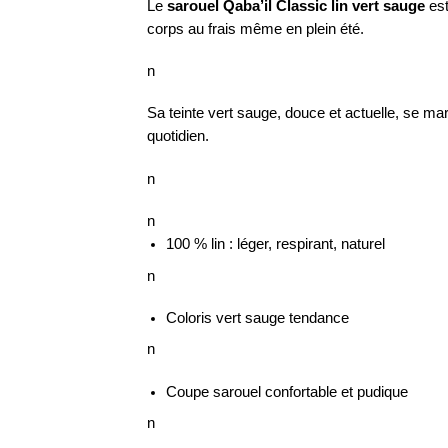
Le
sarouel Qaba’il Classic lin vert sauge
est
corps au frais même en plein été.
n
Sa teinte vert sauge, douce et actuelle, se ma
quotidien.
n
n
100 % lin : léger, respirant, naturel
n
Coloris vert sauge tendance
n
Coupe sarouel confortable et pudique
n