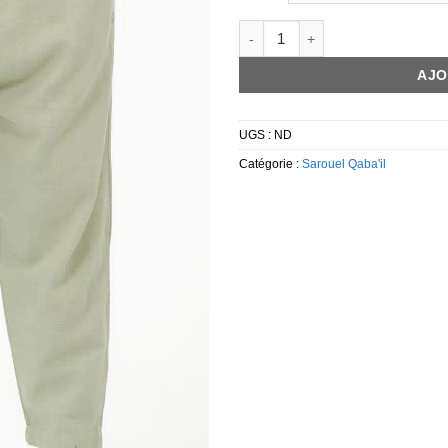
quantité de Sarouel qabail Classic
AJO
UGS :
ND
Catégorie :
Sarouel Qaba'il