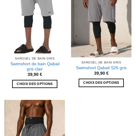
être
être
choisies
choisies
sur
sur
la
la
page
page
du
du
produit
produit
SAROUEL DE BAIN GRIS
SAROUEL DE BAIN GRIS
Swimshort de bain Qabail
Swimshort Qabail S26 gris
gris clair
39,90
€
39,90
€
CHOIX DES OPTIONS
CHOIX DES OPTIONS
Ce
Ce
produit
produit
a
a
plusieurs
plusieurs
variations.
variations.
Les
Les
options
options
peuvent
peuvent