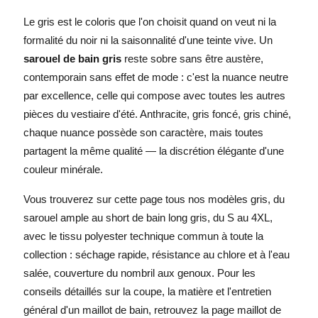
peuvent
Le gris est le coloris que l'on choisit quand on veut ni la
être
formalité du noir ni la saisonnalité d'une teinte vive. Un
choisies
sur
sarouel de bain gris
reste sobre sans être austère,
la
contemporain sans effet de mode : c'est la nuance neutre
page
par excellence, celle qui compose avec toutes les autres
du
pièces du vestiaire d'été. Anthracite, gris foncé, gris chiné,
produit
chaque nuance possède son caractère, mais toutes
partagent la même qualité — la discrétion élégante d'une
couleur minérale.
Vous trouverez sur cette page tous nos modèles gris, du
sarouel ample au short de bain long gris, du S au 4XL,
avec le tissu polyester technique commun à toute la
collection : séchage rapide, résistance au chlore et à l'eau
salée, couverture du nombril aux genoux. Pour les
conseils détaillés sur la coupe, la matière et l'entretien
général d'un maillot de bain, retrouvez la page
maillot de