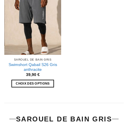
être
être
choisies
choisies
sur
sur
la
la
page
page
du
du
produit
produit
SAROUEL DE BAIN GRIS
Swimshort Qabail S26 Gris
anthracite
39,90
€
CHOIX DES OPTIONS
Ce
produit
a
plusieurs
variations.
SAROUEL DE BAIN GRIS
Les
options