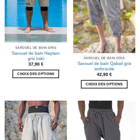
SAROUEL DE BAIN GRIS
Sarouel de bain Haytam
gris kaki
SAROUEL DE BAIN GRIS
Sarouel de bain Qabail gris
37,90
€
anthracite
CHOIX DES OPTIONS
42,90
€
Ce
CHOIX DES OPTIONS
produit
Ce
a
produit
plusieurs
a
variations.
plusieurs
Les
variations.
options
Les
peuvent
options
être
peuvent