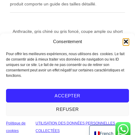
produit comporte un guide des tailles détaillé.
Anthracite, gris chiné ou gris foncé, coupe ample ou short
long : un maillot de bain gris technique, couvrant et durable,
Consentement
du S au 4XL. Livraison offerte dès 79 € en point relais,
France métropolitaine.
Pour offrir les meilleures expériences, nous utilisons des cookies. Le fait
de consentir aide à mieux traiter vos données de navigation ou les ID
uniques sur ce site. Le fait de ne pas consentir ou de retirer son
consentement peut avoir un effet négatif sur certaines caractéristiques et
DÉCOUVRIR TOUTE LA COLLECTION
fonctions.
ACCEPTER
REFUSER
Visa
PayPal
Rayure
MasterCard
Politique de
UTILISATION DES DONNÉES PERSONNELLES
Copyright 2026 ©
Sarouel de bain
cookies
COLLECTÉES
French
Mentions légales
/
C.G.V
/
Plan du site
.