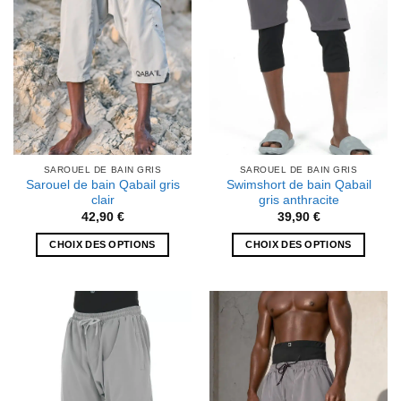
choisies
être
sur
choisies
la
sur
page
la
du
page
produit
du
produit
SAROUEL DE BAIN GRIS
SAROUEL DE BAIN GRIS
Sarouel de bain Qabail gris
Swimshort de bain Qabail
clair
gris anthracite
42,90
€
39,90
€
CHOIX DES OPTIONS
CHOIX DES OPTIONS
Ce
Ce
produit
produit
a
a
plusieurs
plusieurs
variations.
variations.
Les
Les
options
options
peuvent
peuvent