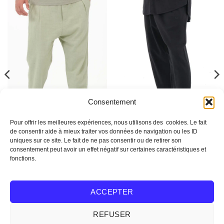
Consentement
Pour offrir les meilleures expériences, nous utilisons des cookies. Le fait
de consentir aide à mieux traiter vos données de navigation ou les ID
uniques sur ce site. Le fait de ne pas consentir ou de retirer son
SAROUEL QABA'IL
SAROUEL QABA'IL
Sarouel qabail Classic lin
Sarouel qabail Classic lin
consentement peut avoir un effet négatif sur certaines caractéristiques et
vert sauge
noir
fonctions.
33,90
€
33,90
€
CHOIX DES OPTIONS
CHOIX DES OPTIONS
ACCEPTER
Ce
Ce
produit
produit
REFUSER
a
a