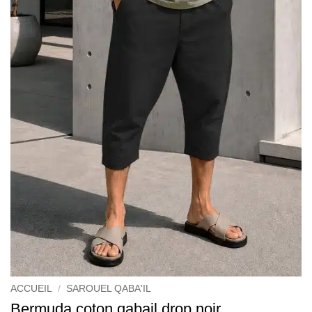
ACCUEIL
/
SAROUEL QABA'IL
Bermuda coton qabail drop noir