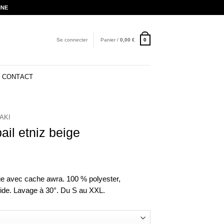
INE
Se connecter
Panier /
0,00
€
0
CONTACT
AKI
ail etniz beige
ige avec cache awra. 100 % polyester,
ide. Lavage à 30°. Du S au XXL.