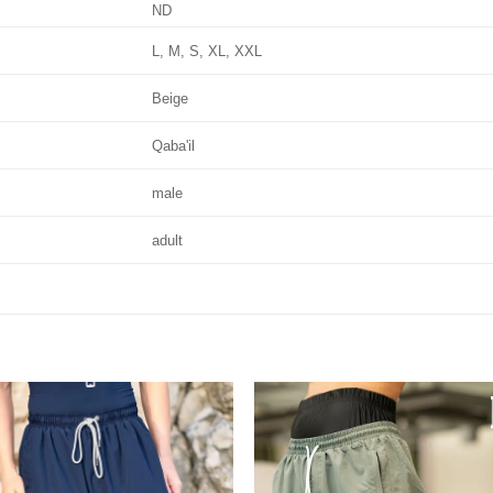
ND
L, M, S, XL, XXL
Beige
Qaba'il
male
adult