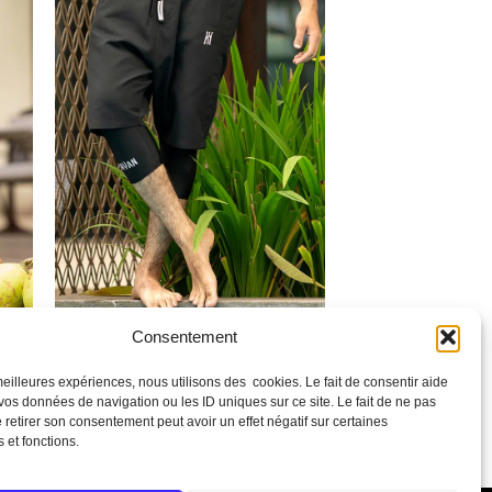
Consentement
SAROUEL DE BAIN NOIR
Sarouel de bain kyYn Noir
 meilleures expériences, nous utilisons des cookies. Le fait de consentir aide
39,90
€
 vos données de navigation ou les ID uniques sur ce site. Le fait de ne pas
 retirer son consentement peut avoir un effet négatif sur certaines
CHOIX DES OPTIONS
s et fonctions.
Ce
produit