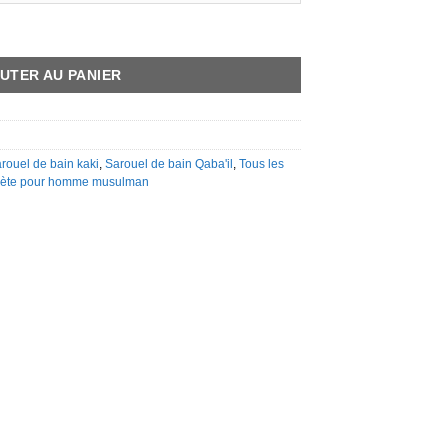
 etniz beige
UTER AU PANIER
rouel de bain kaki
,
Sarouel de bain Qaba'il
,
Tous les
mplète pour homme musulman