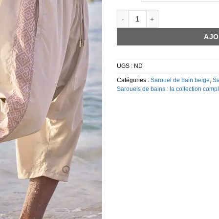
quantité de maillot de bain qabail
AJO
UGS :
ND
Catégories :
Sarouel de bain beige
,
Sa
Sarouels de bains : la collection co