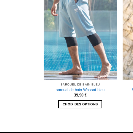
SAROUEL DE BAIN BLEU
saroual de bain Wassat bleu
39,90
€
CHOIX DES OPTIONS
Ce
produit
a
plusieurs