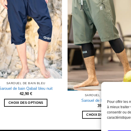
SAROUEL DE BAIN BLEU
Sarouel de bain Qabail bleu nuit
42,90
€
SAROUEL DE BAIN KAKI
Sarouel de bain kyYn Kaki
Pour offrir les
CHOIX DES OPTIONS
39,90
€
à mieux traiter
Ce
consentir ou de
CHOIX DES OPTIONS
produit
caractéristique
Ce
a
produit
plusieurs