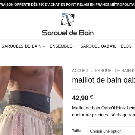
VRAISON OFFERTE DÈS 79€ D'ACHAT EN POINT RELAIS EN FRANCE MÉTROPOLITA
SAROUELS DE BAIN
ENSEMBLE
SAROUEL QABA’IL
BLOG
ACCUEIL
/
SAROUEL DE BAIN K
maillot de bain qab
42,90
€
Maillot de bain Qaba’il Etniz be
conforme piscines, séchage rap
Taille